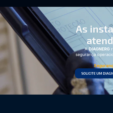
As inst
atend
A
DIAGNERG
r
segurança operacio
Seguranç
SOLICITE UM DIAG