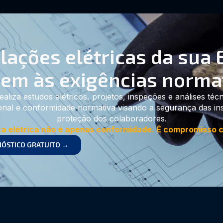
alações elétricas da sua
em às exigências norma
ealiza estudos elétricos, projetos, inspeções e análises téc
nal e conformidade normativa visando a segurança das inst
proteção dos colaboradores.
a elétrica não é apenas conformidade. É compromisso c
NÓSTICO GRATUITO →