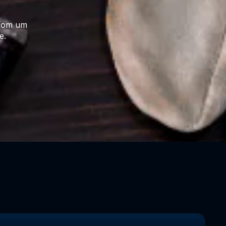
 com um
e.