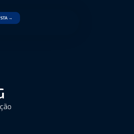
ISTA →
G
ição