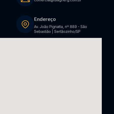
Endereço
Av. João Pignatta, nº 889 - São
Sebastião | Sertãozinho/SP