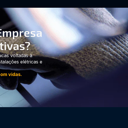
 Empresa
tivas?
nicas voltadas à
alações elétricas e
om vidas.