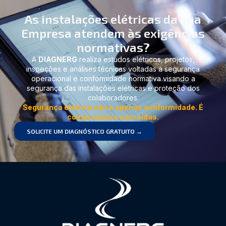
As instalações elétricas da sua
Empresa atendem às exigências
normativas?
A
DIAGNERG
realiza estudos elétricos, projetos,
inspeções e análises técnicas voltadas à segurança
operacional e conformidade normativa visando a
segurança das instalações elétricas e proteção dos
colaboradores.
Segurança elétrica não é apenas conformidade. É
compromisso com vidas.
SOLICITE UM DIAGNÓSTICO GRATUITO →